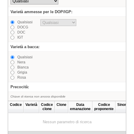
Varietà ammesse per le DOP/IGP:
Qualsiasi
DOCG
DOC
IGT
Varietà a bacca:
Qualsiasi
Nera
Bianca
Grigia
Rosa
Precocità:
Chiave di ricerca non ancora disponibile
Codice
Varietà
Codice
Clone
Data
Codice
Sinonimi
clone
emanazione
proponente
Nessun parametro di ricerca