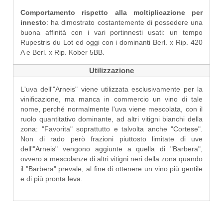
Comportamento rispetto alla moltiplicazione per
innesto
: ha dimostrato costantemente di possedere una
buona affinità con i vari portinnesti usati: un tempo
Rupestris du Lot ed oggi con i dominanti Berl. x Rip. 420
A e Berl. x Rip. Kober 5BB.
Utilizzazione
L'uva dell'"Arneis" viene utilizzata esclusivamente per la
vinificazione, ma manca in commercio un vino di tale
nome, perché normalmente l'uva viene mescolata, con il
ruolo quantitativo dominante, ad altri vitigni bianchi della
zona: "Favorita" soprattutto e talvolta anche "Cortese".
Non di rado però frazioni piuttosto limitate di uve
dell'"Arneis" vengono aggiunte a quella di "Barbera",
ovvero a mescolanze di altri vitigni neri della zona quando
il "Barbera" prevale, al fine di ottenere un vino più gentile
e di più pronta leva.