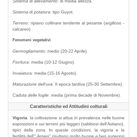
Sistema di allevamento
: di media altezza.
Sistema di potatura
: tipo Guyot.
Terreno
: ripiano collinare tendente al pesante (argilloso -
calcareo) .
Fenomeni vegetativi
Germogliamento
: medio (20-22 Aprile).
Fioritura
: media (10-12 Giugno).
Invaiatura
: media (15-16 Agosto).
Maturazione dell'uva
: II epoca tardiva (25-30 Settembre).
Caduta delle foglie
: media (prima decade di Novembre).
Caratteristiche ed Attitudini colturali
Vigoria
: la coltivazione si attua in prevalenza nelle buone
esposizioni e sui terreni più leggeri (sabbiosi dell'Astiano),
tipici della zona. In queste condizioni, la vigoria e la
fertilità dell'" Arneis" risultano molto buone e ben superiori