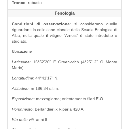
Tronco
: robusto.
Fenologia
Condizioni di osservazione
: si considerano quelle
riguardanti la collezione clonale della Scuola Enologica di
Alba, nella quale il vitigno "Arneis" è stato introdotto e
studiato.
Ubicazione
Latitudine
: 16°52'20" E Greenvvich (4°25'12" O Monte
Mario).
Longitudine
: 44°41'17" N.
Altitudine
: m 186,34 s.l.m.
Esposizione
: mezzogiorno; orientamento filari E-O.
Portinnesto
: Berlandieri x Riparia 420 A.
Età delle viti
: anni 8.