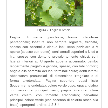
Figura 2:
Foglia di Arneis.
Foglia
: di media grandezza, forma orbicolare-
pentagonale; lobatura non sempre regolare, trilobata,
spesso con accenni a cinque lobi; seno peziolare a V
aperto (spesso con dente); seni laterali superiori a U ed a
lira, spesso con dente e prevalentemente chiusi; seni
laterali inferiori ad U aperto appena accennato. Lembo
leggermente piegato a gronda, spesso, con lobi contorti;
angolo alla sommità dei lobi terminali acuto; denti laterali
abbastanza pronunciati, di dimensione irregolare e di
forma arrotondata. Pagina superiore quasi liscia
(leggermente ondulata), colore verde cupo, opaca, glabra
con nervature principali verdi; pagina inferiore colore
verde chiaro, con tomento aracnoideo; nervature
principali colore verde (con accenno di colorito roseo alla
base), sporgenti, ordine: 1-2-3-4.