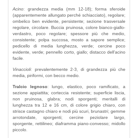
Acino
: grandezza media (mm 12-18); forma sferoide
(apparentemente allungato perché schiacciato), regolare;
ombelico ben evidente, persistente; sezione trasversale
regolare, circolare. Buccia pruinosa, colore bianco-giallo-
verdastro, poco regolare; spessore più che medio,
consistente; polpa succosa, mosto a sapore semplice;
pedicello di media lunghezza, verde; cercine poco
evidente, verde; pennello corto, giallo; distacco dell'acino
facile.
Vinaccioli
: prevalentemente 2-3, di grandezza più che
media, piriformi, con becco medio.
Tralcio legnoso
: lungo, elastico, poco ramificato, a
sezione appiattita; corteccia resistente; superficie liscia,
non pruinosa, glabra; nodi sporgenti; meritalli di
lunghezza tra 12 e 16 cm, di colore grigio chiaro, con
strisce castagno chiaro e nodi più scuri, brunastri; gemme
arrotondate, sporgenti; cercine peziolare largo,
sporgente, rettilineo; diaframma piano-convesso; midollo
piccolo.