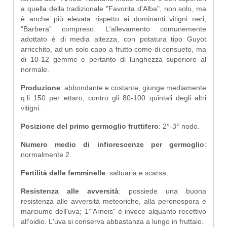
a quella della tradizionale "Favorita d'Alba", non solo, ma
è anche più elevata rispetto ai dominanti vitigni neri,
"Barbera" compreso. L'allevamento comunemente
adottato è di media altezza, con potatura tipo Guyot
arricchito, ad un solo capo a frutto come di consueto, ma
di 10-12 gemme e pertanto di lunghezza superiore al
normale.
Produzione
: abbondante e costante, giunge mediamente
q.li 150 per ettaro, contro gli 80-100 quintali degli altri
vitigni.
Posizione del primo germoglio fruttifero
: 2°-3° nodo.
Numero medio di infiorescenze per germoglio
:
normalmente 2.
Fertilità delle femminelle
: saltuaria e scarsa.
Resistenza alle avversità
: possiede una buona
resistenza alle avversità meteoriche, alla peronospora e
marciume dell'uva; 1'"Arneis" è invece alquanto recettivo
all'oidio. L'uva si conserva abbastanza a lungo in fruttaio.