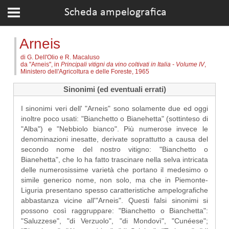
Scheda ampelografica
Arneis
di G. Dell'Olio e R. Macaluso
da "Arneis", in
Principali vitigni da vino coltivati in Italia - Volume IV
,
Ministero dell'Agricoltura e delle Foreste, 1965
Sinonimi (ed eventuali errati)
I sinonimi veri dell' "Arneis" sono solamente due ed oggi
inoltre poco usati: "Bianchetto o Bianehetta" (sottinteso di
"Alba") e "Nebbiolo bianco". Più numerose invece le
denominazioni inesatte, derivate soprattutto a causa del
secondo nome del nostro vitigno: "Bianchetto o
Bianehetta", che lo ha fatto trascinare nella selva intricata
delle numerosissime varietà che portano il medesimo o
simile generico nome, non solo, ma che in Piemonte-
Liguria presentano spesso caratteristiche ampelografiche
abbastanza vicine all'"Arneis". Questi falsi sinonimi si
possono così raggruppare: "Bianchetto o Bianchetta":
"Saluzzese", "di Verzuolo", "di Mondovì", "Cunéese";