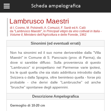
Scheda ampelografica
Lambrusco Maestri
di I. Cosmo, M. Polsinelli, A. Comuzzi, F. Sardi ed A. Calò
da "Lambrusco Maestri", in
Principali vitigni da vino coltivati in Italia -
Volume II
, Ministero dell'Agricoltura e delle Foreste, 1962
Sinonimi (ed eventuali errati)
Non ha sinonimi ed il suo nome deriverebbe dalla "Villa
Maestri" in Comune di S. Pancrazio (prov. di Parma), da
dove si sarebbe diffuso. Sulla provenienza di questo
"Lambrusco" si prospettano nel Parmense varie ipotesi,
tra le quali quella che sia stato addirittura introdotto dalla
Svizzera o dalla Spagna, oltre beninteso quella - forse più
probabile - che derivi dalle "Lambrusche" od anche
"brusche" spontanee degli appennini.
Descrizione Ampelografica
Germoglio di 10-20 cm