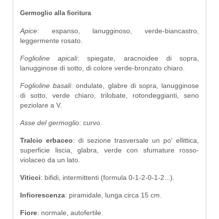
Germoglio alla fioritura
Apice
: espanso, lanugginoso, verde-biancastro,
leggermente rosato.
Foglioline apicali
: spiegate, aracnoidee di sopra,
lanugginose di sotto, di colore verde-bronzato chiaro.
Foglioline basali
: ondulate, glabre di sopra, lanugginose
di sotto, verde chiaro, trilobate, rotondeggianti, seno
peziolare a V.
Asse del germoglio
: curvo.
Tralcio erbaceo
: di sezione trasversale un po' ellittica,
superficie liscia, glabra, verde con sfumature rosso-
violaceo da un lato.
Viticci
: bifidi, intermittenti (formula 0-1-2-0-1-2...).
Infiorescenza
: piramidale, lunga circa 15 cm.
Fiore
: normale, autofertile.